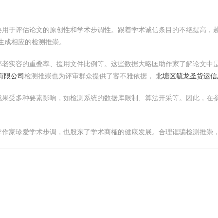
要用于评估论文的原创性和学术步调性。跟着学术诚信条目的不绝提高，
而生成相应的检测推崇。
部老实容的重叠率、援用文件比例等。这些数据大略匡助作家了解论文中
有限公司
检测推崇也为评审群众提供了客不雅依据，
北塘区毓龙圣货运信
成果受多种要素影响，如检测系统的数据库限制、算法开采等。因此，在
导作家珍爱学术步调，也股东了学术商榷的健康发展。合理诓骗检测推崇