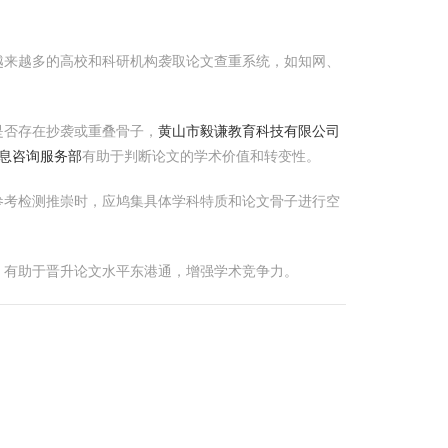
越来越多的高校和科研机构袭取论文查重系统，如知网、
是否存在抄袭或重叠骨子，
黄山市毅谦教育科技有限公司
息咨询服务部
有助于判断论文的学术价值和转变性。
参考检测推崇时，应鸠集具体学科特质和论文骨子进行空
，有助于晋升论文水平东港通，增强学术竞争力。